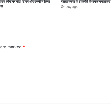
े छह लोगों की मौत, डीएम और एसपी ने लिया
रसड़ा बसपा के इकलौते विधायक उमाशंकर 
जा
1 day ago
s are marked
*