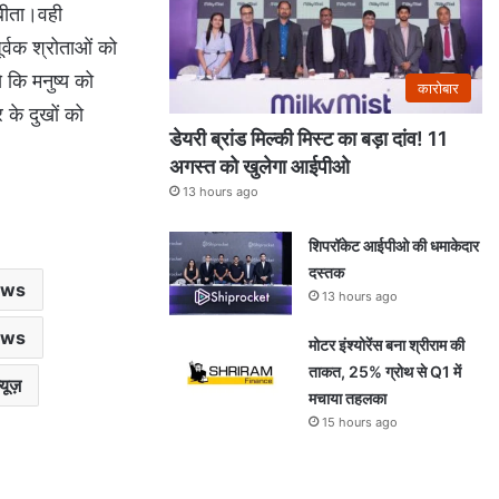
 बीता।वही
र्वक श्रोताओं को
 कि मनुष्य को
कारोबार
 के दुखों को
डेयरी ब्रांड मिल्की मिस्ट का बड़ा दांव! 11
अगस्त को खुलेगा आईपीओ
13 hours ago
शिपरॉकेट आईपीओ की धमाकेदार
दस्तक
ews
13 hours ago
ews
मोटर इंश्योरेंस बना श्रीराम की
ताकत, 25% ग्रोथ से Q1 में
यूज़
मचाया तहलका
15 hours ago