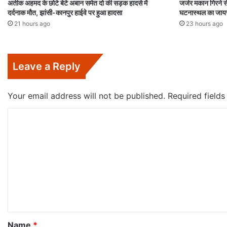
अतीक अहमद के छोटे बेटे अबान समेत दो की सड़क हादसे में
जर्जर मकान गिरने स
दर्दनाक मौत, झांसी-कानपुर हाईवे पर हुआ हादसा
घटनास्थल का जाय
21 hours ago
23 hours ago
Leave a Reply
Your email address will not be published.
Required field
C
o
m
m
e
n
t
*
Name
*