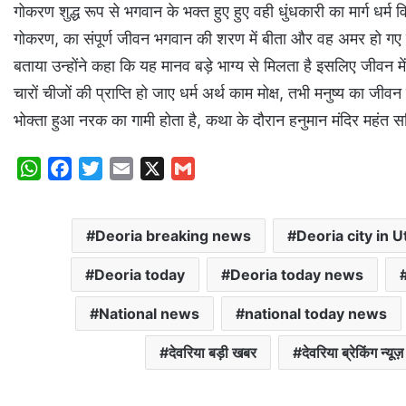
गोकरण शुद्ध रूप से भगवान के भक्त हुए हुए वही धुंधकारी का मार्ग धर्
गोकरण, का संपूर्ण जीवन भगवान की शरण में बीता और वह अमर हो गए कथा
बताया उन्होंने कहा कि यह मानव बड़े भाग्य से मिलता है इसलिए जीवन
चारों चीजों की प्राप्ति हो जाए धर्म अर्थ काम मोक्ष, तभी मनुष्य का जी
भोक्ता हुआ नरक का गामी होता है, कथा के दौरान हनुमान मंदिर महंत सह
W
F
T
E
X
G
h
a
w
m
m
a
c
i
a
a
Deoria breaking news
Deoria city in U
t
e
t
i
i
s
b
t
l
l
Deoria today
Deoria today news
A
o
e
p
o
r
National news
national today news
p
k
देवरिया बड़ी खबर
देवरिया ब्रेकिंग न्यूज़