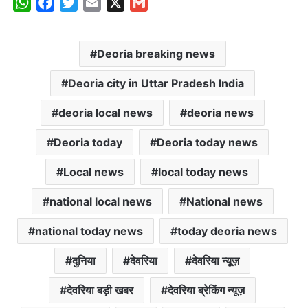
W
F
T
E
X
G
h
a
w
m
m
a
c
i
a
a
Deoria breaking news
t
e
t
i
i
s
b
t
l
l
Deoria city in Uttar Pradesh India
A
o
e
p
o
r
deoria local news
deoria news
p
k
Deoria today
Deoria today news
Local news
local today news
national local news
National news
national today news
today deoria news
दुनिया
देवरिया
देवरिया न्यूज़
देवरिया बड़ी खबर
देवरिया ब्रेकिंग न्यूज़