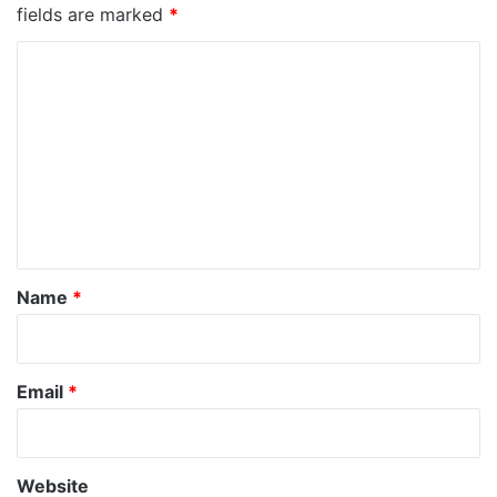
fields are marked
*
C
o
m
m
e
n
t
*
Name
*
Email
*
Website