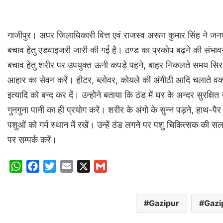
गाजीपुर। अपर जिलाधिकारी वित्त एवं राजस्व अरूण कुमार सिंह ने जनप
बचाव हेतु एडवाइजरी जारी की गई है। ठण्ड का प्रकोप बढ़ने की संभा
बचाव हेतु शरीर पर उपयुक्त ऊनी कपड़े पहने, बाहर निकलते समय सिर, चेहरे
आहार का सेवन करें। हीटर, ब्लोवर, कोयले की अंगीठी आदि चलाते वक
इत्यादि को बन्द कर दें। उन्होेने बताया कि ठंड में घर के अन्दर सुर
गुनगुना पानी का ही प्रयोग करें। शरीर के अंगो के सुन्न पड़ने, हाथ-पैर
पशुओं को गर्म स्थान में रखें। उन्हें ठंड लगने पर पशु चिकित्सक की 
पर सम्पर्क करें।
W
F
T
E
X
G
h
a
w
m
m
a
c
i
a
a
Gazipur
Gazi
t
e
t
i
i
s
b
t
l
l