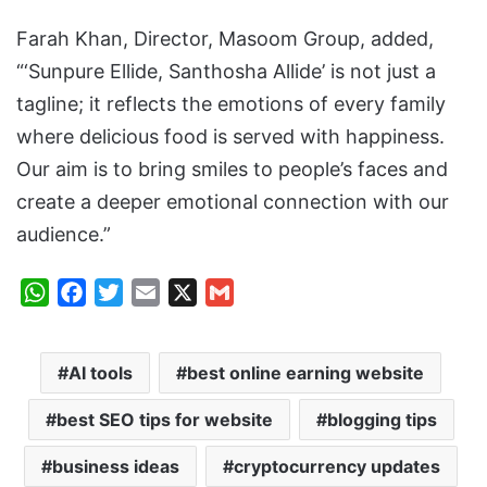
Farah Khan, Director, Masoom Group, added,
“‘Sunpure Ellide, Santhosha Allide’ is not just a
tagline; it reflects the emotions of every family
where delicious food is served with happiness.
Our aim is to bring smiles to people’s faces and
create a deeper emotional connection with our
audience.”
W
F
T
E
X
G
h
a
w
m
m
a
c
i
a
a
AI tools
best online earning website
t
e
t
i
i
s
b
t
l
l
best SEO tips for website
blogging tips
A
o
e
p
o
r
business ideas
cryptocurrency updates