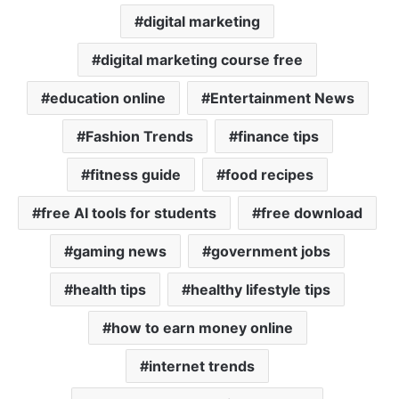
p
k
digital marketing
digital marketing course free
education online
Entertainment News
Fashion Trends
finance tips
fitness guide
food recipes
free AI tools for students
free download
gaming news
government jobs
health tips
healthy lifestyle tips
how to earn money online
internet trends