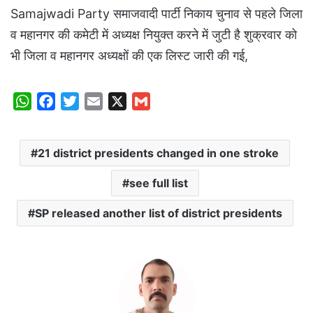
Samajwadi Party समाजवादी पार्टी निकाय चुनाव से पहले जिला
व महानगर की कमेटी में अध्यक्ष नियुक्त करने में जुटी है शुक्रवार को
भी जिला व महानगर अध्यक्षों की एक लिस्ट जारी की गई,
W
F
T
E
X
G
h
a
w
m
m
a
c
i
a
a
21 district presidents changed in one stroke
t
e
t
i
i
s
b
t
l
l
see full list
A
o
e
p
o
r
SP released another list of district presidents
p
k