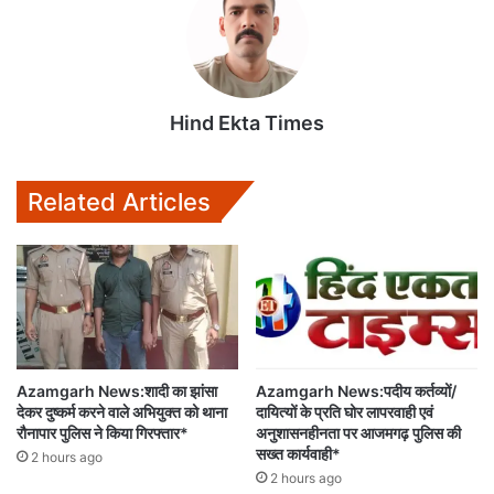
s
b
t
l
l
A
o
e
p
o
r
p
k
Hind Ekta Times
Related Articles
Azamgarh News:शादी का झांसा
Azamgarh News:पदीय कर्तव्यों/
देकर दुष्कर्म करने वाले अभियुक्त को थाना
दायित्यों के प्रति घोर लापरवाही एवं
रौनापार पुलिस ने किया गिरफ्तार*
अनुशासनहीनता पर आजमगढ़ पुलिस की
सख्त कार्यवाही*
2 hours ago
2 hours ago