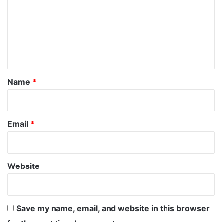
m
m
e
n
t
*
Name
*
Email
*
Website
Save my name, email, and website in this browser