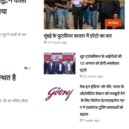
टने वालों
ाया
कारोबार
लूटने वालों के घर
मुंबई के फुटवियर बाजार में एरेटो का वार
22 hours ago
धूत ट्रांसमिशन के आईपीओ की
10 अगस्त को होगी धमाकेदार
0
एंट्री
ित है
22 hours ago
मेक इन इंडिया’ को गति: भारत के
ऑटोमोटिव सेक्टर को मजबूती देने
के लिए गोदरेज एंटरप्राइजेज ग्रु
ता जी का मन्दिर,चैत्र
प ने एडवांस्ड टूलिंग क्षमताओं को
बढ़ाया
1 week ago