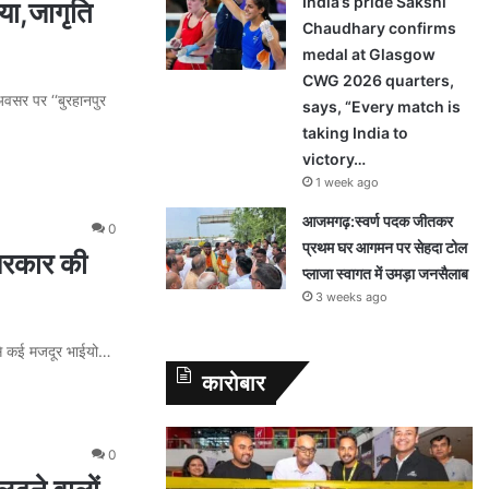
India’s pride Sakshi
गया,जागृति
Chaudhary confirms
medal at Glasgow
CWG 2026 quarters,
 अवसर पर ‘‘बुरहानपुर
says, “Every match is
taking India to
victory…
1 week ago
आजमगढ़:स्वर्ण पदक जीतकर
0
प्रथम घर आगमन पर सेहदा टोल
 सरकार की
प्लाजा स्वागत में उमड़ा जनसैलाब
3 weeks ago
ने से कई मजदूर भाईयो…
कारोबार
0