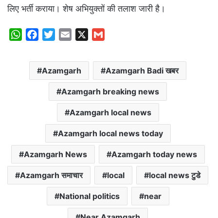
लिए भर्ती कराया। शेष अभियुक्तों की तलाश जारी है।
W
F
T
E
X
G
h
a
w
m
m
a
c
i
a
a
Azamgarh
Azamgarh Badi खबर
t
e
t
i
i
s
b
t
l
l
Azamgarh breaking news
A
o
e
p
o
r
Azamgarh local news
p
k
Azamgarh local news today
Azamgarh News
Azamgarh today news
Azamgarh समाचार
local
local news टुडे
National politics
near
Near Azamgarh