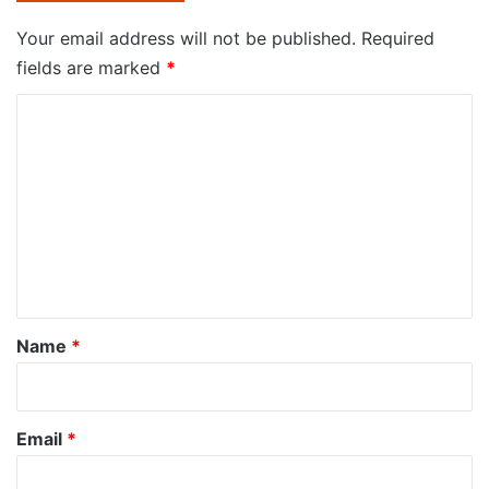
Your email address will not be published.
Required
fields are marked
*
C
o
m
m
e
n
t
*
Name
*
Email
*