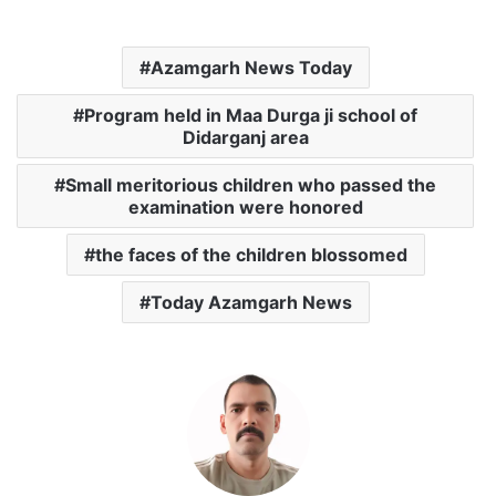
h
a
w
m
m
a
c
i
a
a
Azamgarh News Today
t
e
t
i
i
s
b
t
l
l
Program held in Maa Durga ji school of
A
o
e
Didarganj area
p
o
r
Small meritorious children who passed the
p
k
examination were honored
the faces of the children blossomed
Today Azamgarh News