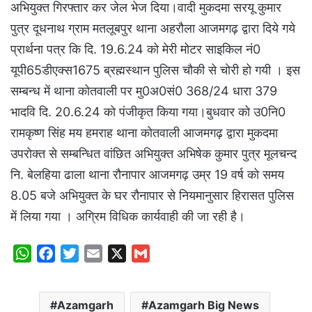
अभियुक्त गिरफ्तार कर जेल भेज दिया।वादी मुकदमा सरयू कुमार
पुत्र दूधनाथ ग्राम मतलूबपुर थाना अहरौला आजमगढ़ द्वारा दिये गये
प्रार्थना पत्र कि दि. 19.6.24 को मेरी मोटर साइकिल नं0
यूपी65डीएक्स1675 ब्रह्मस्थान पुलिस चौकी से चोरी हो गयी । इस
सम्बन्ध में थाना कोतवाली पर मु0अ0सं0 368/24 धारा 379
भादवि दि. 20.6.24 को पंजीकृत किया गया।बुधवार को उ0नि0
रामकृष्ण सिंह मय हमराह थाना कोतवाली आजमगढ़ द्वारा मुकदमा
उपरोक्त से सम्बन्धित वांछित अभियुक्त अभिषेक कुमार पुत्र मूलचन्द
नि. बेलहिया ढाला थाना रौनापार आजमगढ़ उम्र 19 वर्ष को समय
8.05 बजे अभियुक्त के घर रौनापार से नियमानुसार हिरासत पुलिस
में लिया गया । अग्रिम विधिक कार्यवाही की जा रही है।
W
F
T
E
X
G
h
a
w
m
m
a
c
i
a
a
Azamgarh
Azamgarh Big News
t
e
t
i
i