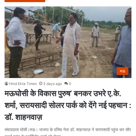
मऊ
Hind Ekta Times
3 days ago
0
मऊघोसी के विकास पुरुष’ बनकर उभरे ए.के.
शर्मा, सरायसादी सोलर पार्क को देंगे नई पहचान :
डॉ. शाहनवाज़
संवाददाता घोसी।मऊ। भाजपा के वरिष्ठ नेता डॉ. शाहनवाज़ ने सरायशादी पहुंच कर सौर