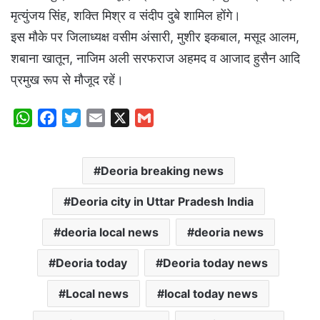
मृत्युंजय सिंह, शक्ति मिश्र व संदीप दुबे शामिल होंगे।
इस मौके पर जिलाध्यक्ष वसीम अंसारी, मुशीर इकबाल, मसूद आलम,
शबाना खातून, नाजिम अली सरफराज अहमद व आजाद हुसैन आदि
प्रमुख रूप से मौजूद रहें।
W
F
T
E
X
G
h
a
w
m
m
a
c
i
a
a
Deoria breaking news
t
e
t
i
i
s
b
t
l
l
Deoria city in Uttar Pradesh India
A
o
e
p
o
r
deoria local news
deoria news
p
k
Deoria today
Deoria today news
Local news
local today news