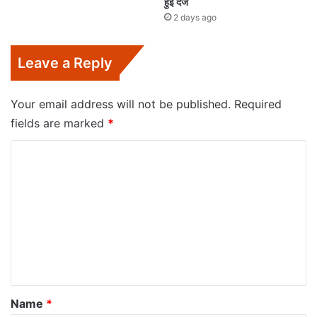
हुईं दर्ज
2 days ago
Leave a Reply
Your email address will not be published.
Required
fields are marked
*
C
o
m
m
e
n
t
*
Name
*