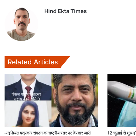
s
b
t
l
l
Hind Ekta Times
A
o
e
p
o
r
p
k
Related Articles
आइडियल पत्रकार संगठन का राष्ट्रीय स्तर पर विस्तार जारी
12 जुलाई से शुरू ह