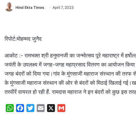
Hind Ekta Times
April 7, 2023
रिपोर्ट:मोहम्मद जुनैद
आकोट :- रामभक्त श्री हनुमानजी का जन्मोत्सव पूरे महाराष्ट्र में हर्ष
जयंती के उपलक्ष्य में जगह-जगह महाप्रसाद वितरण का आयोजन किया 
जगह बंदरों को दिया गया।गांव के मुंगसाजी महाराज संस्थान की तरफ से 
के मुंगसाजी महाराज संस्थान की ओर से बंदरों को मिठाई खिलाई गई।खा
तस्वीरें वायरल हो रही हैं. रामदास महाराज ने इन बंदरों को कुछ इस त
W
F
T
E
X
G
h
a
w
m
m
a
c
i
a
a
t
e
t
i
i