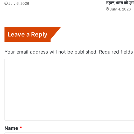
उड़ान,भारत की प्रा
July 6, 2026
July 4, 2026
Leave a Reply
Your email address will not be published.
Required field
C
o
m
m
e
n
t
*
Name
*