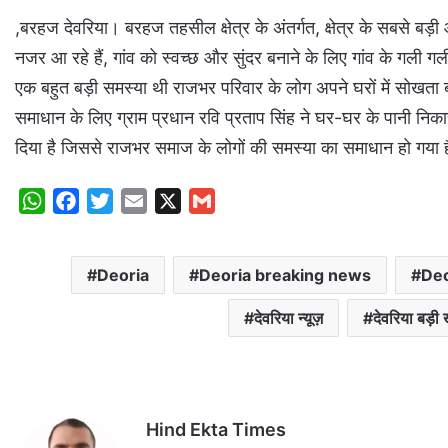
,बरहज देवरिया। बरहज तहसील क्षेत्र के अंतर्गत, क्षेत्र के सबसे बड़
नजर आ रहे हैं, गांव को स्वच्छ और सुंदर बनाने के लिए गांव के गली गली म
एक बहुत बड़ी समस्या थी राजभर परिवार के लोग अपने घरों में सोखता
समाधान के लिए ग्राम प्रधान रवि प्रताप सिंह ने घर-घर के पानी निका
दिया है जिससे राजभर समाज के लोगों की समस्या का समाधान हो गया 
W
F
T
E
X
G
h
a
w
m
m
a
c
i
a
a
Deoria
Deoria breaking news
Deo
t
e
t
i
i
s
b
t
l
l
देवरिया न्यूज़
देवरिया बड़ी
A
o
e
p
o
r
p
k
Hind Ekta Times