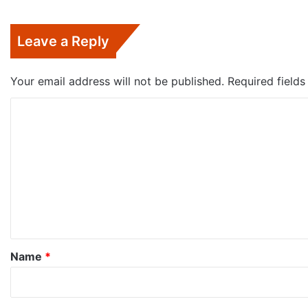
Leave a Reply
Your email address will not be published.
Required field
C
o
m
m
e
n
t
*
Name
*