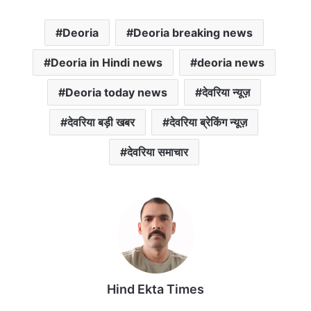
a
c
i
a
a
Deoria
Deoria breaking news
t
e
t
i
i
s
b
t
l
l
Deoria in Hindi news
deoria news
A
o
e
p
o
r
Deoria today news
देवरिया न्यूज़
p
k
देवरिया बड़ी खबर
देवरिया ब्रेकिंग न्यूज़
देवरिया समाचार
Hind Ekta Times