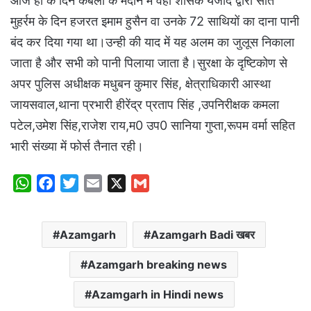
आज ही के दिन कर्बला के मैदान में वहां शासक यजीद द्वारा सात
मुहर्रम के दिन हजरत इमाम हुसैन वा उनके 72 साथियों का दाना पानी
बंद कर दिया गया था।उन्ही की याद में यह अलम का जुलूस निकाला
जाता है और सभी को पानी पिलाया जाता है।सुरक्षा के दृष्टिकोण से
अपर पुलिस अधीक्षक मधुबन कुमार सिंह, क्षेत्राधिकारी आस्था
जायसवाल,थाना प्रभारी हीरेंद्र प्रताप सिंह ,उपनिरीक्षक कमला
पटेल,उमेश सिंह,राजेश राय,म0 उप0 सानिया गुप्ता,रूपम वर्मा सहित
भारी संख्या में फोर्स तैनात रही।
W
F
T
E
X
G
h
a
w
m
m
a
c
i
a
a
Azamgarh
Azamgarh Badi खबर
t
e
t
i
i
s
b
t
l
l
Azamgarh breaking news
A
o
e
p
o
r
Azamgarh in Hindi news
p
k