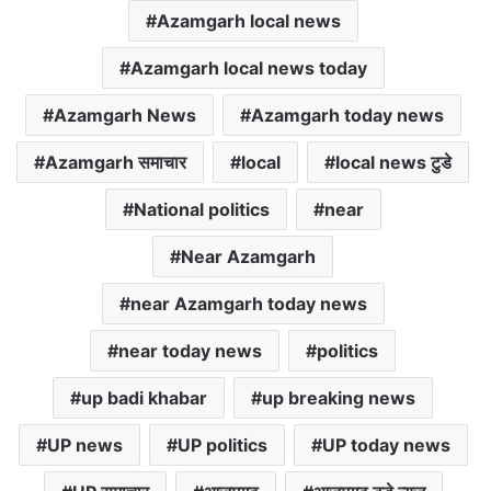
Azamgarh local news
Azamgarh local news today
Azamgarh News
Azamgarh today news
Azamgarh समाचार
local
local news टुडे
National politics
near
Near Azamgarh
near Azamgarh today news
near today news
politics
up badi khabar
up breaking news
UP news
UP politics
UP today news